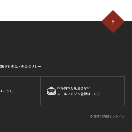
保護方針
返品・返金ポリシー
お得情報を見逃さない！
はこちら
メールマガジン登録はこちら
© 薩摩川内鰻オンライン