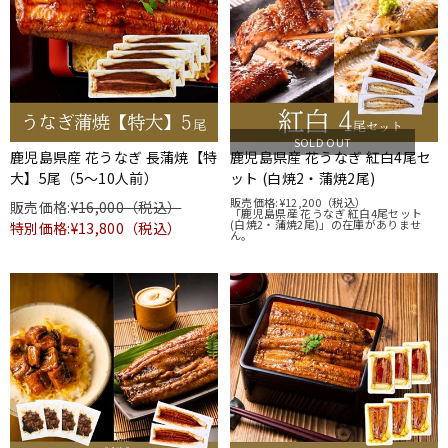
SOLD OUT
鹿児島県産 花うなぎ 長蒲焼【特
鹿児島県産 花うなぎ 紅白4尾セ
大】5尾（5～10人前）
ット (白焼2・蒲焼2尾)
販売価格:
¥12,200
（税込）
販売価格:
¥16,000（税込）
「鹿児島県産 花うなぎ 紅白4尾セット
(白焼2・蒲焼2尾)」の在庫がありませ
特別価格:¥13,800（税込）
ん。