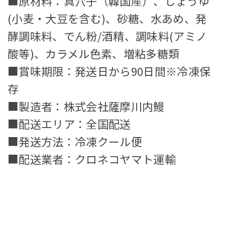
■
原材料
：真穴子（韓国産）、しょうゆ
(小麦・大豆を含む)、砂糖、水あめ、発
酵調味料、でん粉/酒精、調味料(アミノ
酸等)、カラメル色素、増粘多糖類
■
賞味期限
：発送日から90日間※冷凍保
存
■
製造者
：株式会社薩摩川内鰻
■
配送エリア
：全国配送
■
発送方法
：冷凍クール便
■
配送業者
：クロネコヤマト運輸