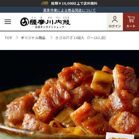
総額￥10,000以上で
送料無料
夏季休業による商品発送について
ログイン
カート
TOP
オリジナル商品
きざみ穴子 14袋入（7～14人前）