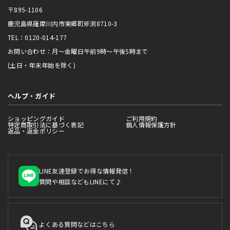
〒895-1106
鹿児島県薩摩川内市東郷町斧渕8710-3
TEL：0120-014-177
お問い合わせ：月～金曜日午前9時～午後5時まで
(土日・年末年始を除く)
ヘルプ・ガイド
ショッピングガイド
ご利用規約
特定商取引法に基づく表記
個人情報保護方針
返品・返金ポリシー
LINE友達登録でお得な情報発信！
質問や相談などもLINEにて♪
よくある質問などはこちら