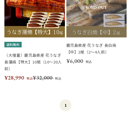
SOLD OUT
送料無料
鹿児島県産 花うなぎ 長白焼
【中】2尾（2～4人前）
〈大増量〉鹿児島県産 花うなぎ
¥6,000
長蒲焼【特大】10尾（10～20人
税込
前）
¥28,990
¥32,000
税込
税込
1