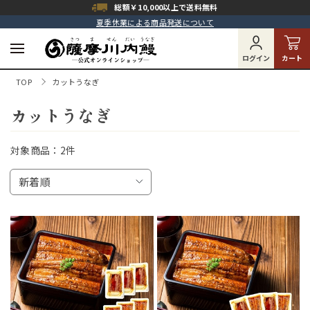
総額￥10,000以上で
送料無料
夏季休業による商品発送について
ログイン
カート
TOP
カットうなぎ
カットうなぎ
対象商品：
2件
新着順