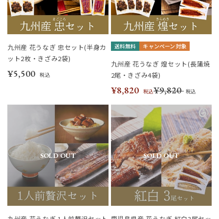
送料無料
キャンペーン対象
九州産 花うなぎ 忠セット(半身カ
ット2枚・きざみ2袋)
九州産 花うなぎ 煌セット(長蒲焼
¥5,500
2尾・きざみ4袋)
税込
¥8,820
¥9,820
税込
税込
SOLD OUT
SOLD OUT
九州産 花うなぎ 1人前贅沢セット
鹿児島県産 花うなぎ 紅白3尾セッ