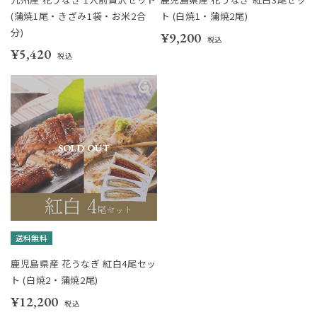
(蒲焼1尾・きざみ1袋・お米2合
ト (白焼1・蒲焼2尾)
分)
¥9,200
税込
¥5,420
税込
SOLD OUT
送料無料
鹿児島県産 花うなぎ 紅白4尾セッ
ト (白焼2・蒲焼2尾)
¥12,200
税込